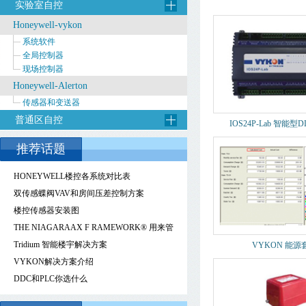
实验室自控
Honeywell-vykon
系统软件
全局控制器
现场控制器
Honeywell-Alerton
传感器和变送器
普通区自控
IOS24P-Lab 智能
推荐话题
HONEYWELL楼控各系统对比表
双传感蝶阀VAV和房间压差控制方案
楼控传感器安装图
THE NIAGARAAX F RAMEWORK® 用来管
理、控制和降低能源成本的智能能源管理技
Tridium 智能楼宇解决方案
VYKON 能源
术
VYKON解决方案介绍
DDC和PLC你选什么