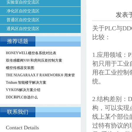
实验室自控交流区
净化区自控交流区
发表于 
普通区自控交流区
关于PLC与
通风区自控交流区
比较：
推荐话题
HONEYWELL楼控各系统对比表
1.应用领域：
双传感蝶阀VAV和房间压差控制方案
初只用于工业自
楼控传感器安装图
用在工业控制
THE NIAGARAAX F RAMEWORK® 用来管
统。
理、控制和降低能源成本的智能能源管理技
Tridium 智能楼宇解决方案
术
VYKON解决方案介绍
DDC和PLC你选什么
2.结构差别：
构，可以实现
联系我们
线上某个部位
过特有协议的
Contact Details