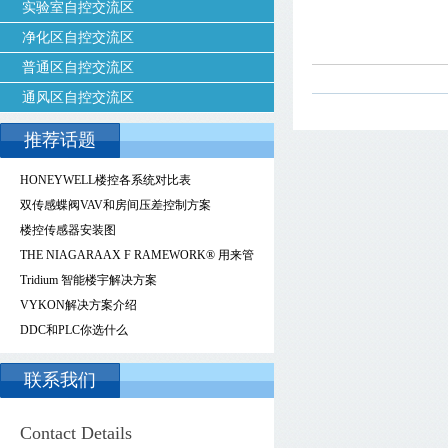
实验室自控交流区
净化区自控交流区
普通区自控交流区
通风区自控交流区
推荐话题
HONEYWELL楼控各系统对比表
双传感蝶阀VAV和房间压差控制方案
楼控传感器安装图
THE NIAGARAAX F RAMEWORK® 用来管
理、控制和降低能源成本的智能能源管理技
Tridium 智能楼宇解决方案
术
VYKON解决方案介绍
DDC和PLC你选什么
联系我们
Contact Details