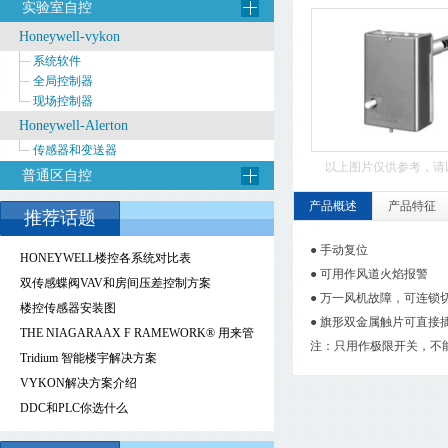
实验室自控
Honeywell-vykon
系统软件
全局控制器
现场控制器
Honeywell-Alerton
传感器和变送器
以上图片仅供参考，请
普通区自控
产品概述
产品特征
推荐话题
● 手动复位
HONEYWELL楼控各系统对比表
● 可用作风道火焰报警
双传感蝶阀VAV和房间压差控制方案
● 万一风机故障，可连锁
楼控传感器安装图
● 旗形双金属触片可直接
THE NIAGARAAX F RAMEWORK® 用来管
注：只用作极限开关，不
理、控制和降低能源成本的智能能源管理技
Tridium 智能楼宇解决方案
术
VYKON解决方案介绍
DDC和PLC你选什么