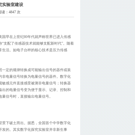
究实验室建设
 阅读：4847 次
国早在上世纪80年代就声称世界已进入传感
“支配了传感器技术就能够支配新时代”。随着
常生活。如电子台秤的核心技术是压力传感
照一定的规律转换成可能输出信号的器件或装
的非电量信号转换为电量信号的器件。数字化
成敏感元件直接感受被测非电量信号；转换器
输出的电量信号变为便于显示、记录、控制和
电量信号时，直接输出电量信号。
背景下破土而出。据悉，全国首个中学数字化
同开发的。其实数字化探究实验室并非新生事