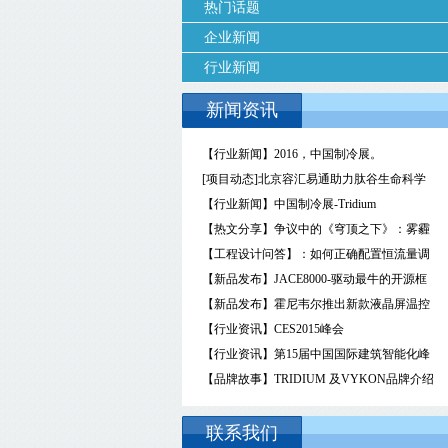
热门话题
企业新闻
行业新闻
新闻资讯
【行业新闻】2016，中国制冷展。
[项目动态]北京容汇易通助力肽谷生命科学
园抢占未来生物医药研究领域至高点
【行业新闻】中国制冷展-Tridium
【热文分享】争议中的《穹顶之下》：雾霾
存在于空气，还是人心？
【工程设计问答】：如何正确配置恒流量调
节阀和恒压差调节阀？
【新品发布】JACE8000-驱动最牛的开源框
架
【新品发布】霍尼韦尔推出新款液晶屏温控
器
【行业资讯】CES2015峰会
【行业资讯】第15届中国国际建筑智能化峰
会
【品牌故事】TRIDIUM 及VYKON品牌介绍
联系我们