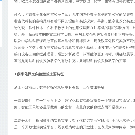
物，欧美等发达国家很早都将其应用于中学物理、化学、生物等理科的教学
那么，何谓数字化探究实验室？从近几年国内外数字化探究实验室的发展看，
着当代科技的发燕尾服有着不同的理解和实践探索。早期，数字化探究实验室
进的硬、软件技术，在科学教学上的使用仅局限在计算机“模拟”实验方面。
据、基于Java技术的探索式科学实验、在网上发布相关实验资料和信息等等
以及中学理科新课程改革的基本理念和目标要求，现代数字化探究实验室建设
程背景下的数字化探究实验室是以真实实验为基础，通过“电五官”即各种传
接口设备交由数据处理器，经过分析处理，从而能够更加清晰、明确地展示
室既是对理科传统实验教学的有效补充，又是理科传统实验教学的变革。
3.数字化探究实验室的主要特征
从上不难看出，数字化探究实验室具有如下三个突出特征:
一是智能性。在一定意义上说，数字化探究实验室就是一个智能型实验室，
如，智能工具能够显示数据点的坐标，测量真实的数据点而不是像素点。
二是开放性。根据教学的实验需要，数字化探究实验室既可用于演示实验，
是一个开放性的实验平台，既表现为时空的开放性，也表现为教学内容、教