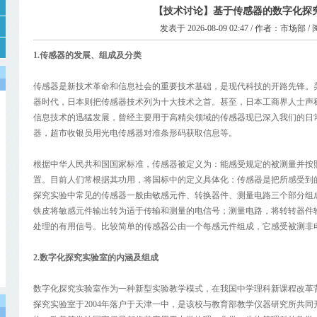
【技术讨论】基于传感器的数字化探
发表于 2026-08-09 02:47 / 作者：市场部 /
1.传感器的发展、组成及分类
传感器是新技术革命和信息社会的重要技术基础，是现代科技的开路先锋。美
器时代，日本则把传感器技术列为十大技术之首。甚至，日本工商界人士声称
信息技术的迅猛发展，曾经主要用于高精尖领域的传感器现已深入我们的日
器，超市收银员用光电传感器对准条形码获取信息等。
根据中华人民共和国国家标准，传感器被定义为：能感受规定的被测量并按
置。目前人们常根据其功用，将国标中的定义具体化：传感器是把所感受到
探究实验中常见的传感器一般由敏感元件、转换器件、测量电路三个部分组
铁皮将敏感元件输出转为适于传输和测量的电信号；测量电路，将转转器件
处理的有用信号。比较简单的传感器公由一个每感元件组成，它感受被测非
2.数字化探究实验室的内涵及组成
数字化探究实验室作为一种新型实验教学模式，在我国中学理科新课程改革
探究实验室于2004年落户于天津一中，是该校与教育部教学仪器研究所共