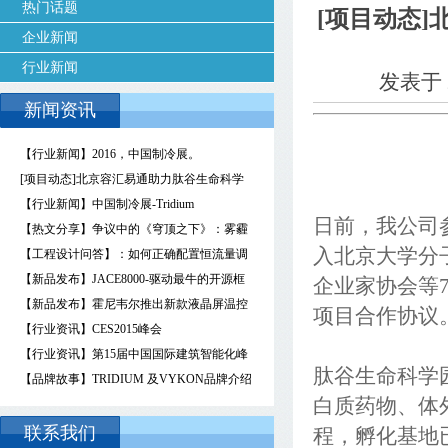
热门话题
[项目动态
企业新闻
行业新闻
发表于 2
新闻资讯
【行业新闻】2016，中国制冷展。
[项目动态]北京容汇易通助力肽谷生命科学
园抢占未来生物医药研究领域至高点
【行业新闻】中国制冷展-Tridium
日前，我公司
【热文分享】争议中的《穹顶之下》：雾霾
入北京大学分
存在于空气，还是人心？
【工程设计问答】：如何正确配置恒流量调
节阀和恒压差调节阀？
【新品发布】JACE8000-驱动最牛的开源框
企业家协会等
架
【新品发布】霍尼韦尔推出新款液晶屏温控
项目合作协议
器
【行业资讯】CES2015峰会
【行业资讯】第15届中国国际建筑智能化峰
肽谷生命科学
会
【品牌故事】TRIDIUM 及VYKON品牌介绍
白质药物、体
联系我们
程，孵化基地