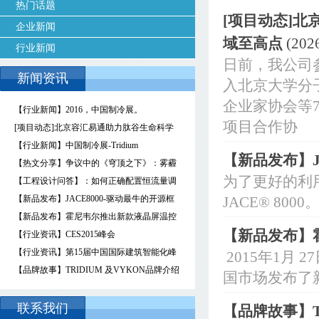
热门话题
[项目动态]
企业新闻
域至高点
(202
行业新闻
日前，我公司
新闻资讯
入北京大学分
企业家协会等
【行业新闻】2016，中国制冷展。
项目合作协
[项目动态]北京容汇易通助力肽谷生命科学
园抢占未来生物医药研究领域至高点
【行业新闻】中国制冷展-Tridium
【新品发布】J
【热文分享】争议中的《穹顶之下》：雾霾
为了更好的利用N
存在于空气，还是人心？
【工程设计问答】：如何正确配置恒流量调
节阀和恒压差调节阀？
【新品发布】JACE8000-驱动最牛的开源框
JACE® 80
架
【新品发布】霍尼韦尔推出新款液晶屏温控
【新品发布】
器
【行业资讯】CES2015峰会
【行业资讯】第15届中国国际建筑智能化峰
2015年1月
会
【品牌故事】TRIDIUM 及VYKON品牌介绍
国市场发布了
联系我们
【品牌故事】T