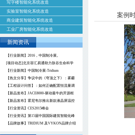
写字楼智能化系统改造
实验室智能化系统改造
案例时间
商业建筑智能化系统改造
工业厂房智能化系统改造
新闻资讯
【行业新闻】2016，中国制冷展。
[项目动态]北京容汇易通助力肽谷生命科学
园抢占未来生物医药研究领域至高点
【行业新闻】中国制冷展-Tridium
【热文分享】争议中的《穹顶之下》：雾霾
存在于空气，还是人心？
【工程设计问答】：如何正确配置恒流量调
节阀和恒压差调节阀？
【新品发布】JACE8000-驱动最牛的开源框
架
【新品发布】霍尼韦尔推出新款液晶屏温控
器
【行业资讯】CES2015峰会
【行业资讯】第15届中国国际建筑智能化峰
会
【品牌故事】TRIDIUM 及VYKON品牌介绍